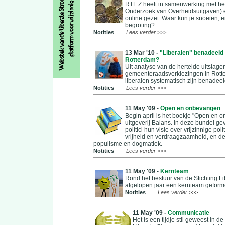
RTL Z heeft in samenwerking met het 
Onderzoek van Overheidsuitgaven) 
online gezet. Waar kun je snoeien, en
begroting?
Notities
Lees verder >>>
13 Mar '10 -
"Liberalen" benadeeld b
Rotterdam?
Uit analyse van de hertelde uitslage
gemeenteraadsverkiezingen in Rotter
liberalen systematisch zijn benadeel
Notities
Lees verder >>>
11 May '09 -
Open en onbevangen
Begin april is het boekje "Open en 
uitgeverij Balans. In deze bundel ge
politici hun visie over vrijzinnige po
vrijheid en verdraagzaamheid, en de
populisme en dogmatiek.
Notities
Lees verder >>>
11 May '09 -
Kernteam
Rond het bestuur van de Stichting Lib
afgelopen jaar een kernteam geform
Notities
Lees verder >>>
11 May '09 -
Communicatie
Het is een tijdje stil geweest in 