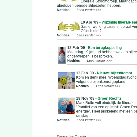
Liberale Stroomgroep. Maar dat b
afgelopen periode stilgezeten hebben.
Notities
Lees verder >>>
10 Apr '09 -
Vrijzinnig liberale 
Samenwerking tussen liberaal vrij
Of toch niet?
Notities
Lees verder >>>
12 Feb '09 -
Een terugkoppeling
Maandag 19 januari hebben we een bijee
onderwerpen is besproken.
Notities
Lees verder >>>
12 Feb '09 -
Nieuwe bijeenkomst
Kom en denk mee. Woensdagavond 1
volgende bijenkomst gepland.
Notities
Lees verder >>>
18 Nov '08 -
Groen Rechts
Mark Rutte vult eindelijk de liberale
"Pamflet van een optimist: Groen Re
energie". Heel prikkelend met een 
omslag.
Notities
Lees verder >>>
Powered by
Coranto